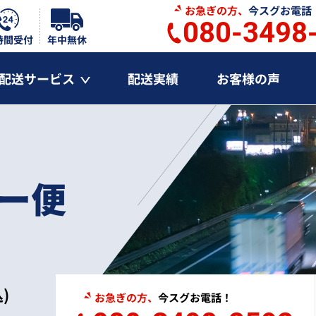
お急ぎの方、
今スグお電話
080-3498
時間受付
年中無休
配送サービス
配送実績
お客様の声
ー便
イベント便
単身引越し便
)
お急ぎの方、
今スグお電話！