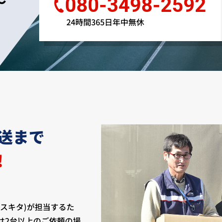
～
080-3498-2592
24時間365日年中無休
送まで
!
スキタ)が担当するた
は2台以上のご依頼の場