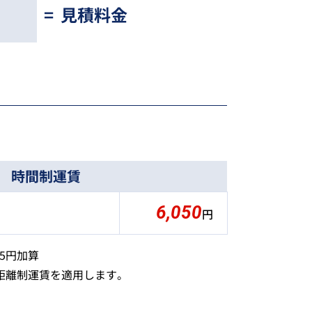
=
見積料金
時間制運賃
6,050
円
75円加算
、距離制運賃を適用します。