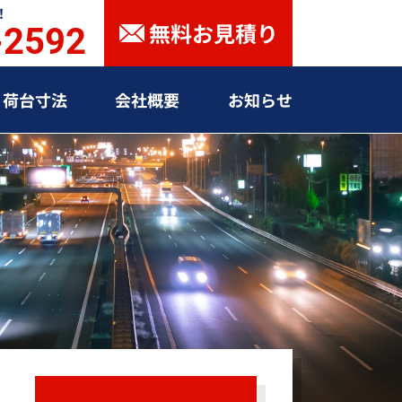
！
無料お見積り
-2592
荷台寸法
会社概要
お知らせ
定期便
利用シーンで選ぶ
荷物で選ぶ