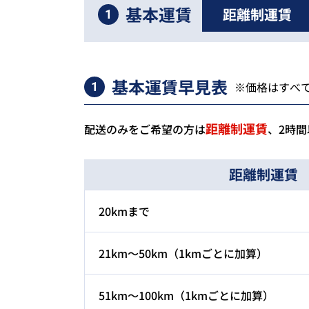
基本運賃
距離制運賃
1
基本運賃早見表
※価格はすべ
1
距離制運賃
配送のみをご希望の方は
、2時
距離制運賃
20kmまで
21km～50km（1kmごとに加算）
51km～100km（1kmごとに加算）