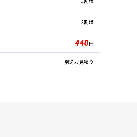
2割増
3割増
440
円
別途お見積り