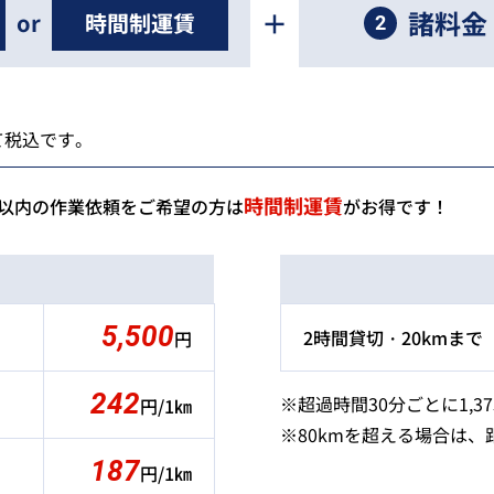
＋
諸料金
or
時間制運賃
2
て税込です。
時間制運賃
間以内の作業依頼をご希望の方は
がお得です！
5,500
2時間貸切・20kmまで
円
242
※超過時間30分ごとに1,3
円/1㎞
※80kmを超える場合は
187
円/1㎞