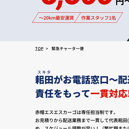
円
～20km最安運賃
作業スタッフ1名
TOP
緊急チャーター便
スキタ
耜田
がお電話窓口～配
責任をもって
一貫対応
赤帽エスエスカーゴは専任担当制です。
お見積りから配送業務まで一貫して代表耜田(
め、スケジュール調整が早い！（繁忙期また